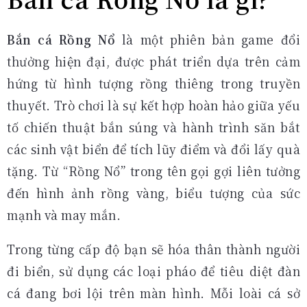
Bắn cá Rồng Nổ
là một phiên bản game đổi
thưởng hiện đại, được phát triển dựa trên cảm
hứng từ hình tượng rồng thiêng trong truyền
thuyết. Trò chơi là sự kết hợp hoàn hảo giữa yếu
tố chiến thuật bắn súng và hành trình săn bắt
các sinh vật biển để tích lũy điểm và đổi lấy quà
tặng. Từ “Rồng Nổ” trong tên gọi gợi liên tưởng
đến hình ảnh rồng vàng, biểu tượng của sức
mạnh và may mắn.
Trong từng cấp độ bạn sẽ hóa thân thành người
đi biển, sử dụng các loại pháo để tiêu diệt đàn
cá đang bơi lội trên màn hình. Mỗi loài cá sở