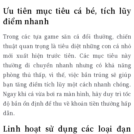
Ưu tiên mục tiêu cá bé, tích lũy
điểm nhanh
Trong các tựa game săn cá đổi thưởng, chiến
thuật quan trọng là tiêu diệt những con cá nhỏ
mới xuất hiện trước tiên. Các mục tiêu này
thường di chuyển nhanh nhưng có khả năng
phòng thủ thấp, vì thế, việc bắn trúng sẽ giúp
bạn tăng điểm tích lũy một cách nhanh chóng.
Ngay khi cá vừa bơi ra màn hình, hãy duy trì tốc
độ bắn ổn định để thu về khoản tiền thưởng hấp
dẫn.
Linh hoạt sử dụng các loại đạn