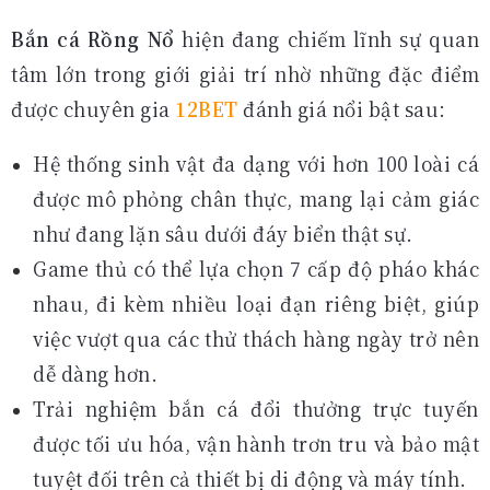
Bắn cá Rồng Nổ
hiện đang chiếm lĩnh sự quan
tâm lớn trong giới giải trí nhờ những đặc điểm
được chuyên gia
12BET
đánh giá nổi bật sau:
Hệ thống sinh vật đa dạng với hơn 100 loài cá
được mô phỏng chân thực, mang lại cảm giác
như đang lặn sâu dưới đáy biển thật sự.
Game thủ có thể lựa chọn 7 cấp độ pháo khác
nhau, đi kèm nhiều loại đạn riêng biệt, giúp
việc vượt qua các thử thách hàng ngày trở nên
dễ dàng hơn.
Trải nghiệm bắn cá đổi thưởng trực tuyến
được tối ưu hóa, vận hành trơn tru và bảo mật
tuyệt đối trên cả thiết bị di động và máy tính.