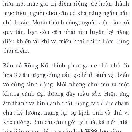
hữu một mức giá trị điểm riêng; để hoàn thành
mục tiêu, người chơi cần có khả năng ngắm bắn
chính xác. Muốn thành công, ngoài việc nắm rõ
quy tắc, bạn còn cần phải rèn luyện kỹ năng
điều khiển vũ khí và triển khai chiến lược đúng
thời điểm.
Bắn cá Rồng Nổ
chinh phục game thủ nhờ đồ
họa 3D ấn tượng cùng các tạo hình sinh vật biển
vô cùng sinh động. Mỗi phòng chơi mở ra một
khung cảnh đại dương đầy màu sắc. Hiệu ứng
âm thanh và hình ảnh chất lượng cao được chăm
chút kỹ lưỡng, mang lại sự kịch tính và thú vị
khó cưỡng. Bạn chỉ cần ngồi tại nhà, kết nối thiết
bị với internet rồi truy cập
link W88
đơn giản.