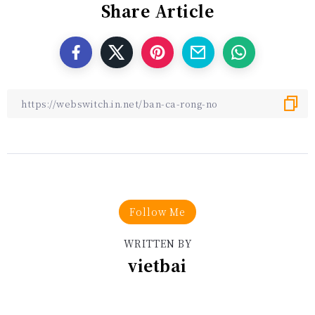
Share Article
Follow Me
WRITTEN BY
vietbai