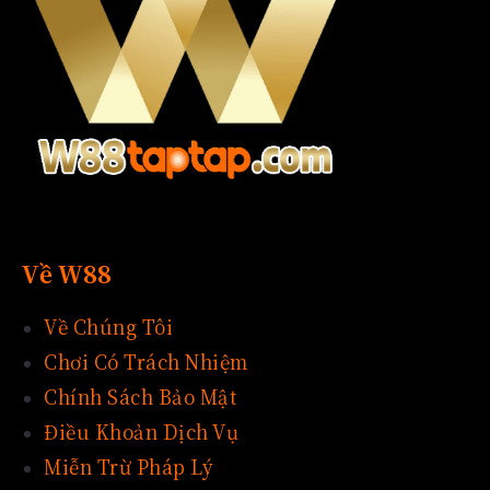
Về W88
Về Chúng Tôi
Chơi Có Trách Nhiệm
Chính Sách Bảo Mật
Điều Khoản Dịch Vụ
Miễn Trừ Pháp Lý