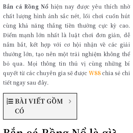
Bắn cá Rồng Nổ
hiện nay được yêu thích nhờ
chất lượng hình ảnh sắc nét, lối chơi cuốn hút
cùng khả năng thắng tiền thưởng cực kỳ cao.
Điểm mạnh lớn nhất là luật chơi đơn giản, dễ
nắm bắt, kết hợp với cơ hội nhận về các giải
thưởng lớn, tạo nên một trải nghiệm không thể
bỏ qua. Mọi thông tin thú vị cùng những bí
quyết từ các chuyên gia sẽ được
W88
chia sẻ chi
tiết ngay sau đây.
BÀI VIẾT GỒM
CÓ
Bắn cá Rồng Nổ là gì?