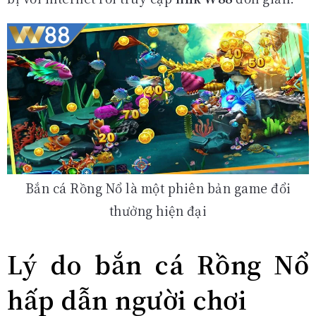
Bắn cá Rồng Nổ là một phiên bản game đổi
thưởng hiện đại
Lý do bắn cá Rồng Nổ
hấp dẫn người chơi