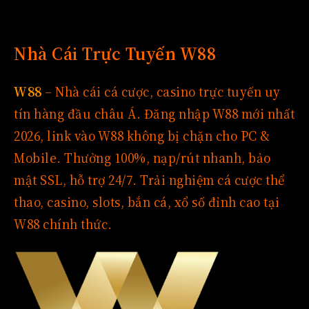
Nhà Cái Trực Tuyến W88
W88
– Nhà cái cá cược, casino trực tuyến uy
tín hàng đầu châu Á. Đăng nhập W88 mới nhất
2026, link vào W88 không bị chặn cho PC &
Mobile. Thưởng 100%, nạp/rút nhanh, bảo
mật SSL, hỗ trợ 24/7. Trải nghiệm cá cược thể
thao, casino, slots, bắn cá, xổ số đỉnh cao tại
W88 chính thức.