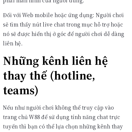
phải màn hình của người dùng.
Đối với Web mobile hoặc ứng dụng: Người chơi
sẽ tìm thấy nút live chat trong mục hỗ trợ hoặc
nó sẽ được hiển thị ở góc để người chơi dễ dàng
liên hệ.
Những kênh liên hệ
thay thế (hotline,
teams)
Nếu như người chơi không thể truy cập vào
trang chủ W88 để sử dụng tính năng chat trực
tuyến thì bạn có thể lựa chọn những kênh thay