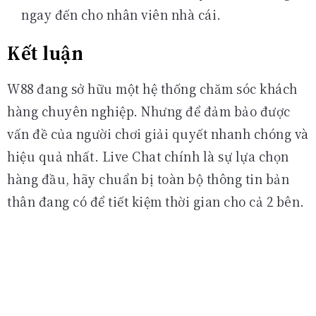
ngay đến cho nhân viên nhà cái.
Kết luận
W88 đang sở hữu một hệ thống chăm sóc khách
hàng chuyên nghiệp. Nhưng để đảm bảo được
vấn đề của người chơi giải quyết nhanh chóng và
hiệu quả nhất. Live Chat chính là sự lựa chọn
hàng đầu, hãy chuẩn bị toàn bộ thông tin bản
thân đang có để tiết kiệm thời gian cho cả 2 bên.