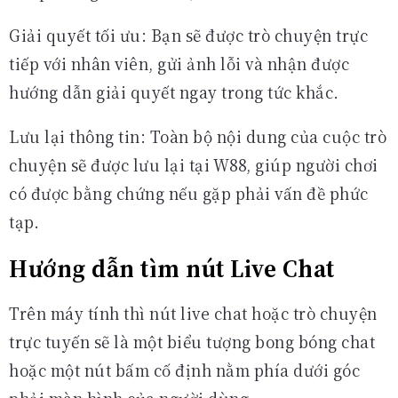
Giải quyết tối ưu: Bạn sẽ được trò chuyện trực
tiếp với nhân viên, gửi ảnh lỗi và nhận được
hướng dẫn giải quyết ngay trong tức khắc.
Lưu lại thông tin: Toàn bộ nội dung của cuộc trò
chuyện sẽ được lưu lại tại W88, giúp người chơi
có được bằng chứng nếu gặp phải vấn đề phức
tạp.
Hướng dẫn tìm nút Live Chat
Trên máy tính thì nút live chat hoặc trò chuyện
trực tuyến sẽ là một biểu tượng bong bóng chat
hoặc một nút bấm cố định nằm phía dưới góc