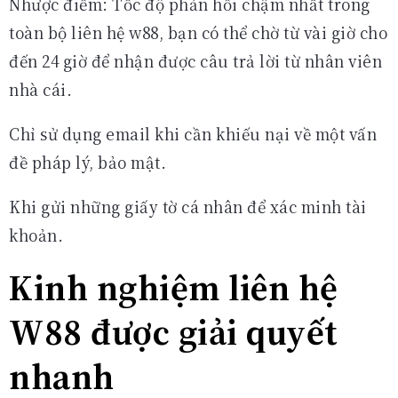
Nhược điểm: Tốc độ phản hồi chậm nhất trong
toàn bộ liên hệ w88, bạn có thể chờ từ vài giờ cho
đến 24 giờ để nhận được câu trả lời từ nhân viên
nhà cái.
Chỉ sử dụng email khi cần khiếu nại về một vấn
đề pháp lý, bảo mật.
Khi gửi những giấy tờ cá nhân để xác minh tài
khoản.
Kinh nghiệm liên hệ
W88 được giải quyết
nhanh