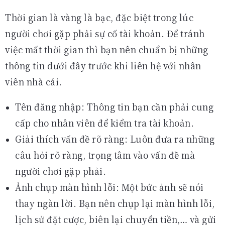
Thời gian là vàng là bạc, đặc biệt trong lúc
người chơi gặp phải sự cố tài khoản. Để tránh
việc mất thời gian thì bạn nên chuẩn bị những
thông tin dưới đây trước khi liên hệ với nhân
viên nhà cái.
Tên đăng nhập: Thông tin bạn cần phải cung
cấp cho nhân viên để kiểm tra tài khoản.
Giải thích vấn đề rõ ràng: Luôn đưa ra những
câu hỏi rõ ràng, trọng tâm vào vấn đề mà
người chơi gặp phải.
Ảnh chụp màn hình lỗi: Một bức ảnh sẽ nói
thay ngàn lời. Bạn nên chụp lại màn hình lỗi,
lịch sử đặt cược, biên lại chuyển tiền,… và gửi