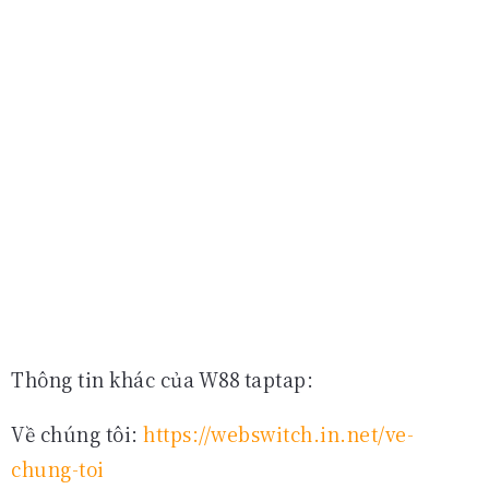
Thông tin khác của W88 taptap:
Về chúng tôi:
https://webswitch.in.net/ve-
chung-toi