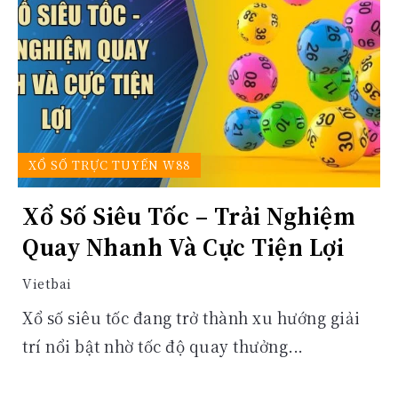
XỔ SỐ TRỰC TUYẾN W88
Xổ Số Siêu Tốc – Trải Nghiệm
Quay Nhanh Và Cực Tiện Lợi
Vietbai
Xổ số siêu tốc đang trở thành xu hướng giải
trí nổi bật nhờ tốc độ quay thưởng...