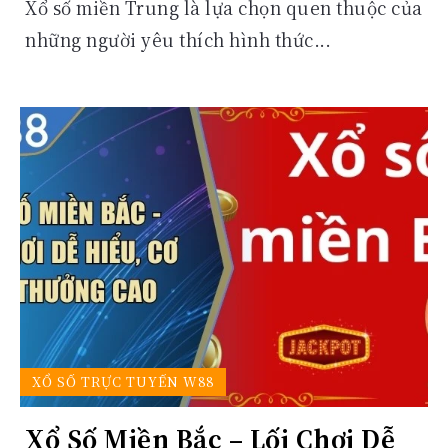
Xổ số miền Trung là lựa chọn quen thuộc của
những người yêu thích hình thức...
XỔ SỐ TRỰC TUYẾN W88
Xổ Số Miền Bắc – Lối Chơi Dễ