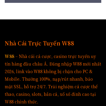
Nhà Cái Trực Tuyến W88
W88
– Nhà cái cá cược, casino trực tuyến uy
tín hàng đầu châu Á. Đăng nhập W88 mới nhất
2026, link vào W88 không bị chặn cho PC &
Mobile. Thưởng 100%, nạp/rút nhanh, bảo
mật SSL, hỗ trợ 24/7. Trải nghiệm cá cược thể
thao, casino, slots, bắn cá, xổ số đỉnh cao tại
W88 chính thức.