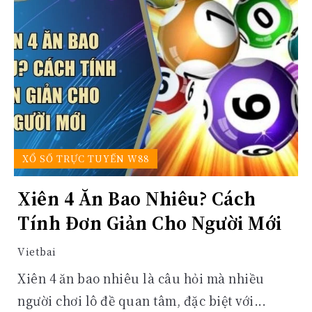
XỔ SỐ TRỰC TUYẾN W88
Xiên 4 Ăn Bao Nhiêu? Cách
Tính Đơn Giản Cho Người Mới
Vietbai
Xiên 4 ăn bao nhiêu là câu hỏi mà nhiều
người chơi lô đề quan tâm, đặc biệt với...