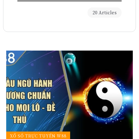
20 Articles
XỔ SỐ TRỰC TUYẾN W88