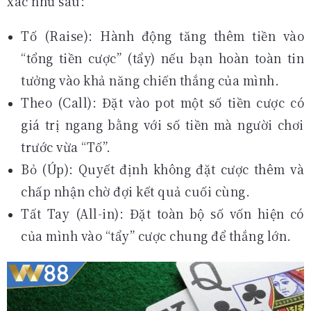
xác như sau:
Tố (Raise): Hành động tăng thêm tiền vào
“tổng tiền cược” (tẩy) nếu bạn hoàn toàn tin
tưởng vào khả năng chiến thắng của mình.
Theo (Call): Đặt vào pot một số tiền cược có
giá trị ngang bằng với số tiền mà người chơi
trước vừa “Tố”.
Bỏ (Úp): Quyết định không đặt cược thêm và
chấp nhận chờ đợi kết quả cuối cùng.
Tất Tay (All-in): Đặt toàn bộ số vốn hiện có
của mình vào “tẩy” cược chung để thắng lớn.