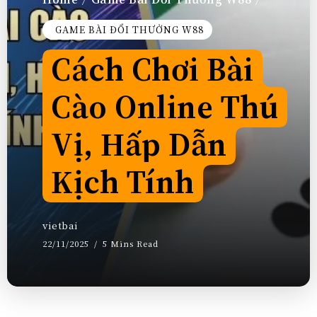
/
/
GAME BÀI ĐỔI THƯỞNG W88
Cách Chơi Bài
Cào Online Thú
Vị, Hấp Dẫn
Kịch Tính
vietbai
22/11/2025
5 Mins Read