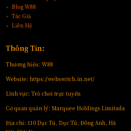
Blog W88
Tác Giả
Liên Hệ
Thông Tin:
Thương hiệu:
W88
Website:
https://webswitch.in.net/
Lĩnh vực: Trò chơi trực tuyến
Cơ quan quản lý: Marquee Holdings Limitada
Địa chi: 110 Dục Tú, Dục Tú, Đông Anh, Hà