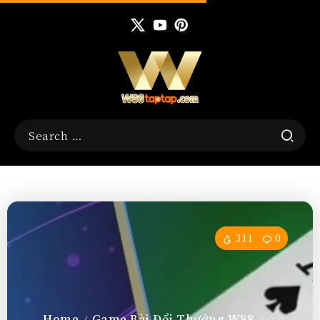
311
0
Home
Game Bài Đổi Thưởng W88
Cách Chơ