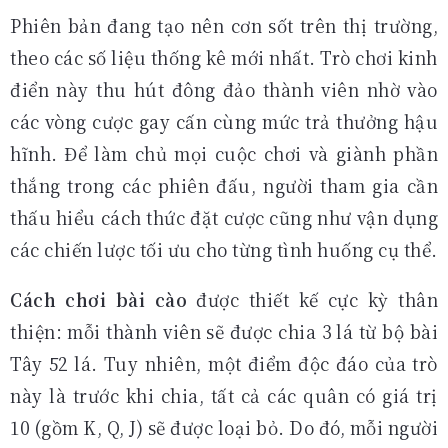
Phiên bản đang tạo nên cơn sốt trên thị trường,
theo các số liệu thống kê mới nhất. Trò chơi kinh
điển này thu hút đông đảo thành viên nhờ vào
các vòng cược gay cấn cùng mức trả thưởng hậu
hĩnh. Để làm chủ mọi cuộc chơi và giành phần
thắng trong các phiên đấu, người tham gia cần
thấu hiểu cách thức đặt cược cũng như vận dụng
các chiến lược tối ưu cho từng tình huống cụ thể.
Cách chơi bài cào
được thiết kế cực kỳ thân
thiện: mỗi thành viên sẽ được chia 3 lá từ bộ bài
Tây 52 lá. Tuy nhiên, một điểm độc đáo của trò
này là trước khi chia, tất cả các quân có giá trị
10 (gồm K, Q, J) sẽ được loại bỏ. Do đó, mỗi người