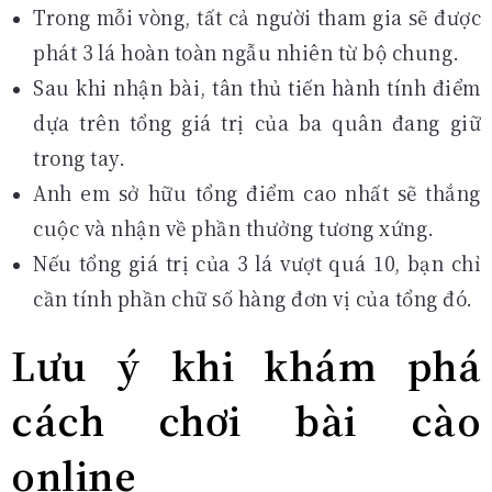
Trong mỗi vòng, tất cả người tham gia sẽ được
phát 3 lá hoàn toàn ngẫu nhiên từ bộ chung.
Sau khi nhận bài, tân thủ tiến hành tính điểm
dựa trên tổng giá trị của ba quân đang giữ
trong tay.
Anh em sở hữu tổng điểm cao nhất sẽ thắng
cuộc và nhận về phần thưởng tương xứng.
Nếu tổng giá trị của 3 lá vượt quá 10, bạn chỉ
cần tính phần chữ số hàng đơn vị của tổng đó.
Lưu ý khi khám phá
cách chơi bài cào
online