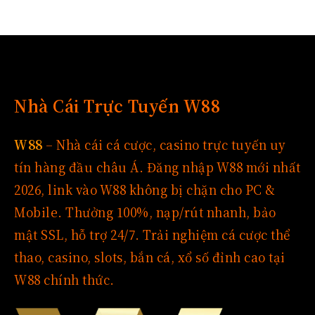
Nhà Cái Trực Tuyến W88
W88
– Nhà cái cá cược, casino trực tuyến uy
tín hàng đầu châu Á. Đăng nhập W88 mới nhất
2026, link vào W88 không bị chặn cho PC &
Mobile. Thưởng 100%, nạp/rút nhanh, bảo
mật SSL, hỗ trợ 24/7. Trải nghiệm cá cược thể
thao, casino, slots, bắn cá, xổ số đỉnh cao tại
W88 chính thức.