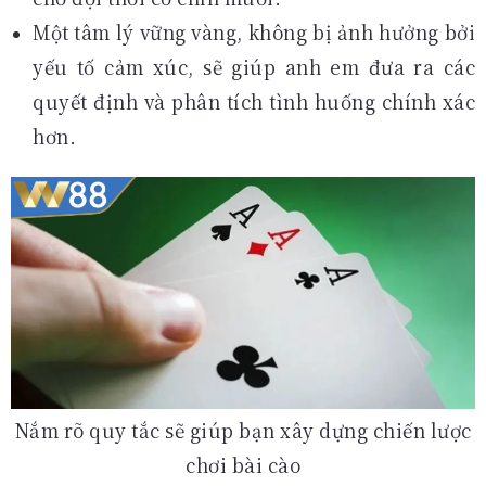
Một tâm lý vững vàng, không bị ảnh hưởng bởi
yếu tố cảm xúc, sẽ giúp anh em đưa ra các
quyết định và phân tích tình huống chính xác
hơn.
Nắm rõ quy tắc sẽ giúp bạn xây dựng chiến lược
chơi bài cào