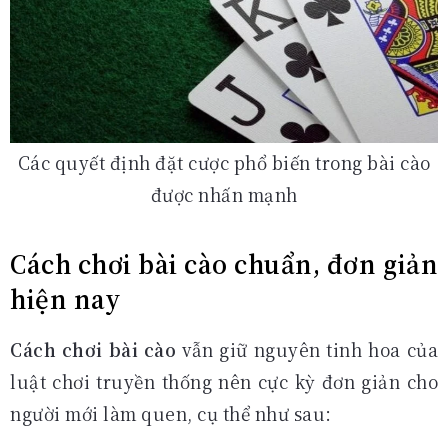
Các quyết định đặt cược phổ biến trong bài cào
được nhấn mạnh
Cách chơi bài cào chuẩn, đơn giản
hiện nay
Cách chơi bài cào
vẫn giữ nguyên tinh hoa của
luật chơi truyền thống nên cực kỳ đơn giản cho
người mới làm quen, cụ thể như sau: