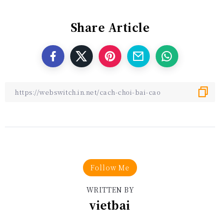
Share Article
Follow Me
WRITTEN BY
vietbai