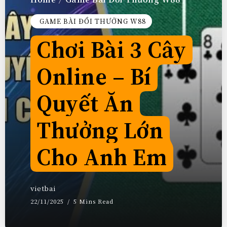
/
/
GAME BÀI ĐỔI THƯỞNG W88
Chơi Bài 3 Cây
Online – Bí
Quyết Ăn
Thưởng Lớn
Cho Anh Em
vietbai
22/11/2025
5 Mins Read