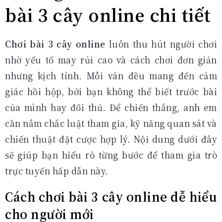
bài 3 cây online chi tiết
Chơi bài 3 cây online
luôn thu hút người chơi
nhờ yếu tố may rủi cao và cách chơi đơn giản
nhưng kịch tính. Mỗi ván đều mang đến cảm
giác hồi hộp, bởi bạn không thể biết trước bài
của mình hay đối thủ. Để chiến thắng, anh em
cần nắm chắc luật tham gia, kỹ năng quan sát và
chiến thuật đặt cược hợp lý. Nội dung dưới đây
sẽ giúp bạn hiểu rõ từng bước để tham gia trò
trực tuyến hấp dẫn này.
Cách chơi bài 3 cây online dễ hiểu
cho người mới