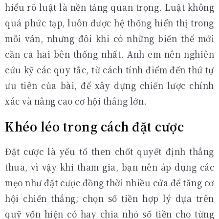
hiểu rõ luật là nền tảng quan trọng. Luật không
quá phức tạp, luôn được hệ thống hiển thị trong
mỗi ván, nhưng đôi khi có những biến thể mới
cần cả hai bên thống nhất. Anh em nên nghiên
cứu kỹ các quy tắc, từ cách tính điểm đến thứ tự
ưu tiên của bài, để xây dựng chiến lược chính
xác và nâng cao cơ hội thắng lớn.
Khéo léo trong cách đặt cược
Đặt cược là yếu tố then chốt quyết định thắng
thua, vì vậy khi tham gia, bạn nên áp dụng các
mẹo như đặt cược đồng thời nhiều cửa để tăng cơ
hội chiến thắng; chọn số tiền hợp lý dựa trên
quỹ vốn hiện có hay chia nhỏ số tiền cho từng