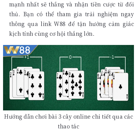
mạnh nhất sẽ thắng và nhận tiền cược từ đối
thủ. Bạn có thể tham gia trải nghiệm ngay
thông qua link W88 để tận hưởng cảm giác
kịch tính cùng cơ hội thắng lớn.
Hướng dẫn chơi bài 3 cây online chi tiết qua các
thao tác