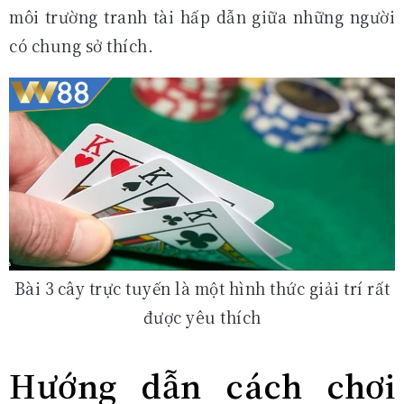
môi trường tranh tài hấp dẫn giữa những người
có chung sở thích.
Bài 3 cây trực tuyến là một hình thức giải trí rất
được yêu thích
Hướng dẫn cách chơi