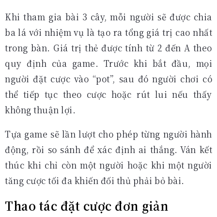
Khi tham gia bài 3 cây, mỗi người sẽ được chia
ba lá với nhiệm vụ là tạo ra tổng giá trị cao nhất
trong bàn. Giá trị thẻ được tính từ 2 đến A theo
quy định của game. Trước khi bắt đầu, mọi
người đặt cược vào “pot”, sau đó người chơi có
thể tiếp tục theo cược hoặc rút lui nếu thấy
không thuận lợi.
Tựa game sẽ lần lượt cho phép từng người hành
động, rồi so sánh để xác định ai thắng. Ván kết
thúc khi chỉ còn một người hoặc khi một người
tăng cược tối đa khiến đối thủ phải bỏ bài.
Thao tác đặt cược đơn giản