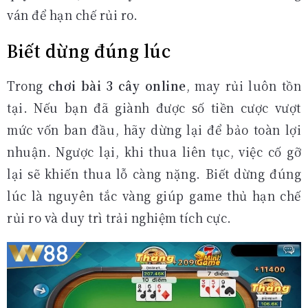
ván để hạn chế rủi ro.
Biết dừng đúng lúc
Trong
chơi bài 3 cây online
, may rủi luôn tồn
tại. Nếu bạn đã giành được số tiền cược vượt
mức vốn ban đầu, hãy dừng lại để bảo toàn lợi
nhuận. Ngược lại, khi thua liên tục, việc cố gỡ
lại sẽ khiến thua lỗ càng nặng. Biết dừng đúng
lúc là nguyên tắc vàng giúp game thủ hạn chế
rủi ro và duy trì trải nghiệm tích cực.