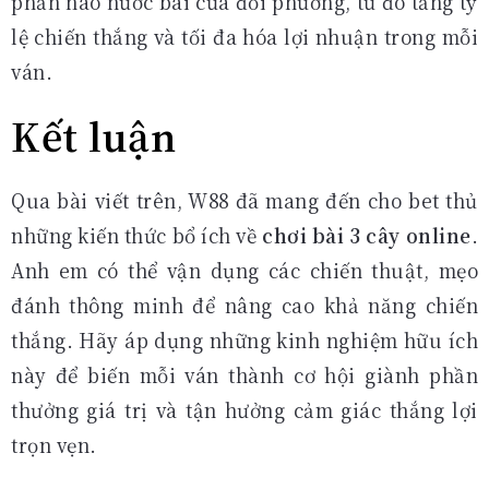
phần nào nước bài của đối phương, từ đó tăng tỷ
lệ chiến thắng và tối đa hóa lợi nhuận trong mỗi
ván.
Kết luận
Qua bài viết trên, W88 đã mang đến cho bet thủ
những kiến thức bổ ích về
chơi bài 3 cây online
.
Anh em có thể vận dụng các chiến thuật, mẹo
đánh thông minh để nâng cao khả năng chiến
thắng. Hãy áp dụng những kinh nghiệm hữu ích
này để biến mỗi ván thành cơ hội giành phần
thưởng giá trị và tận hưởng cảm giác thắng lợi
trọn vẹn.