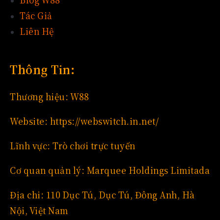
Blog W88
Tác Giả
Liên Hệ
Thông Tin:
Thương hiệu:
W88
Website:
https://webswitch.in.net/
Lĩnh vực: Trò chơi trực tuyến
Cơ quan quản lý: Marquee Holdings Limitada
Địa chi: 110 Dục Tú, Dục Tú, Đông Anh, Hà
Nội, Việt Nam