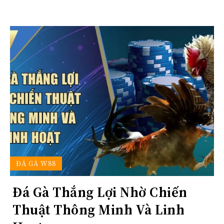
ĐÁ GÀ W88
Đá Gà Thắng Lợi Nhờ Chiến
Thuật Thông Minh Và Linh