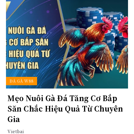
ĐÁ GÀ W88
Mẹo Nuôi Gà Đá Tăng Cơ Bắp
Săn Chắc Hiệu Quả Từ Chuyên
Gia
Vietbai