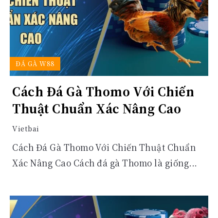
ĐÁ GÀ W88
Cách Đá Gà Thomo Với Chiến
Thuật Chuẩn Xác Nâng Cao
Vietbai
Cách Đá Gà Thomo Với Chiến Thuật Chuẩn
Xác Nâng Cao Cách đá gà Thomo là giống...