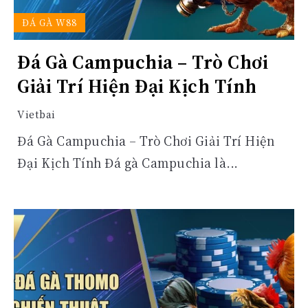
ĐÁ GÀ W88
Đá Gà Campuchia – Trò Chơi
Giải Trí Hiện Đại Kịch Tính
Vietbai
Đá Gà Campuchia – Trò Chơi Giải Trí Hiện
Đại Kịch Tính Đá gà Campuchia là...