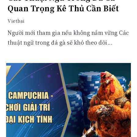
Quan Trọng Kê Thủ Cần Biết
Vietbai
Người mới tham gia nếu không nắm vững Các
thuật ngữ trong đá gà sẽ khó theo dõi...