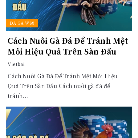
ĐÁ GÀ W88
Cách Nuôi Gà Đá Để Tránh Mệt
Mỏi Hiệu Quả Trên Sàn Đấu
Vietbai
Cách Nuôi Gà Đá Để Tránh Mệt Mỏi Hiệu
Quả Trên Sàn Đấu Cách nuôi gà đá để
tránh...