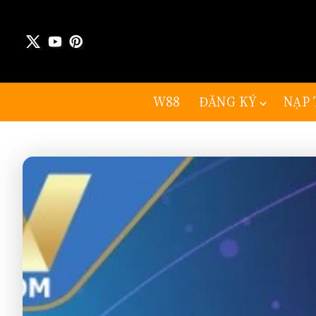
W88
ĐĂNG KÝ
NẠP 