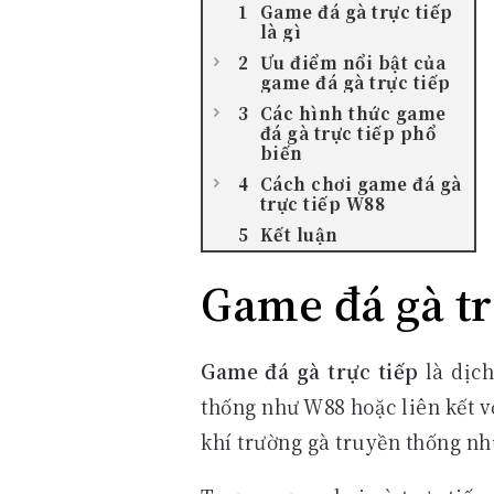
Game đá gà trực tiếp
là gì
Ưu điểm nổi bật của
game đá gà trực tiếp
Các hình thức game
đá gà trực tiếp phổ
biến
Cách chơi game đá gà
trực tiếp W88
Kết luận
Game đá gà trự
Game đá gà trực tiếp
là dịch
thống như W88 hoặc liên kết v
khí trường gà truyền thống nh