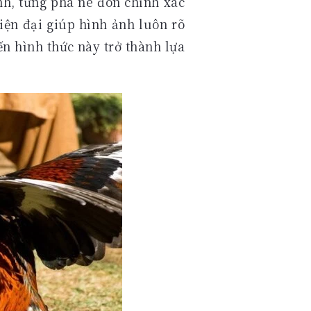
nh, từng pha né đòn chính xác
iện đại giúp hình ảnh luôn rõ
ến hình thức này trở thành lựa