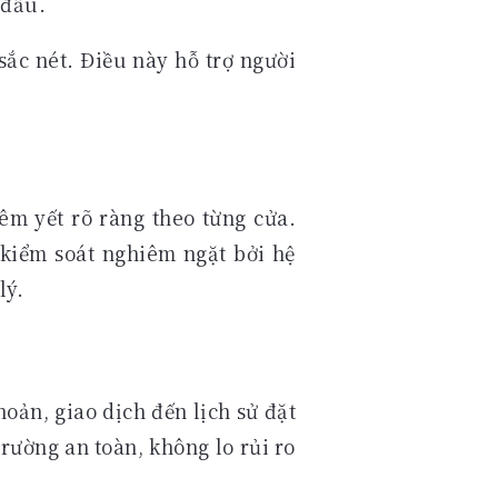
 đấu.
sắc nét. Điều này hỗ trợ người
êm yết rõ ràng theo từng cửa.
 kiểm soát nghiêm ngặt bởi hệ
lý.
hoản, giao dịch đến lịch sử đặt
rường an toàn, không lo rủi ro