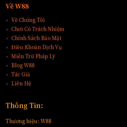
Về W88
Về Chúng Tôi
Chơi Có Trách Nhiệm
Chính Sách Bảo Mật
Điều Khoản Dịch Vụ
Miễn Trừ Pháp Lý
Blog W88
Tác Giả
Liên Hệ
Thông Tin:
Thương hiệu:
W88