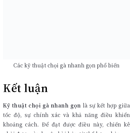
Các kỹ thuật chọi gà nhanh gọn phổ biến
Kết luận
Kỹ thuật chọi gà nhanh gọn
là sự kết hợp giữa
tốc độ, sự chính xác và khả năng điều khiển
khoảng cách. Để đạt được điều này, chiến kê