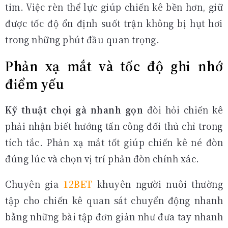
tim. Việc rèn thể lực giúp chiến kê bền hơn, giữ
được tốc độ ổn định suốt trận không bị hụt hơi
trong những phút đầu quan trọng.
Phản xạ mắt và tốc độ ghi nhớ
điểm yếu
Kỹ thuật chọi gà nhanh gọn
đòi hỏi chiến kê
phải nhận biết hướng tấn công đối thủ chỉ trong
tích tắc. Phản xạ mắt tốt giúp chiến kê né đòn
đúng lúc và chọn vị trí phản đòn chính xác.
Chuyên gia
12BET
khuyên người nuôi thường
tập cho chiến kê quan sát chuyển động nhanh
bằng những bài tập đơn giản như đưa tay nhanh