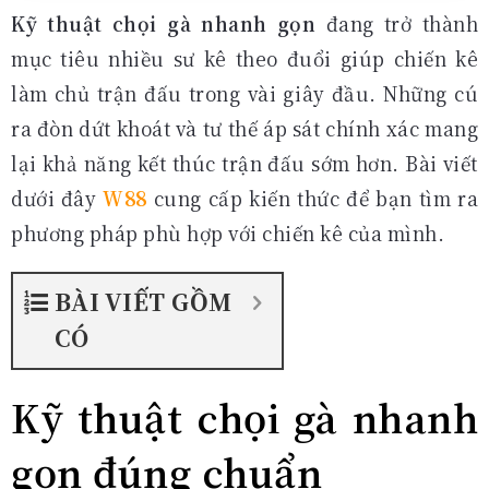
Kỹ thuật chọi gà nhanh gọn
đang trở thành
mục tiêu nhiều sư kê theo đuổi giúp chiến kê
làm chủ trận đấu trong vài giây đầu. Những cú
ra đòn dứt khoát và tư thế áp sát chính xác mang
lại khả năng kết thúc trận đấu sớm hơn. Bài viết
dưới đây
W88
cung cấp kiến thức để bạn tìm ra
phương pháp phù hợp với chiến kê của mình.
BÀI VIẾT GỒM
CÓ
Kỹ thuật chọi gà nhanh
gọn đúng chuẩn