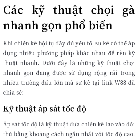
Các kỹ thuật chọi gà
nhanh gọn phổ biến
Khi chiến kê hội tụ đầy đủ yếu tố, sư kê có thể áp
dụng nhiều phương pháp khác nhau để rèn kỹ
thuật nhanh. Dưới đây là những kỹ thuật chọi
nhanh gọn đang được sử dụng rộng rãi trong
nhiều trường đấu lớn mà sư kê tại link W88 đã
chia sẻ:
Kỹ thuật áp sát tốc độ
Áp sát tốc độ là kỹ thuật đưa chiến kê lao vào đối
thủ bằng khoảng cách ngắn nhất với tốc độ cao.